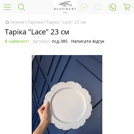
Кухня
Тарілки
Таріка "Lace" 23 см
Таріка "Lace" 23 см
В наявності
Артикул:
псд-385
Написати відгук