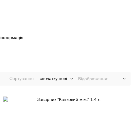
 інформація
Сортування:
спочатку нові
Відображення: