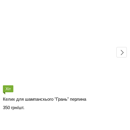
Хіт
Келих для шампанскього "Грань" перлина
350 грн/шт.