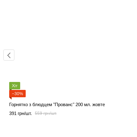
Хіт
−30%
Горнятко з блюдцем "Прованс" 200 мл. жовте
391 грн/шт.
559 грн/шт.