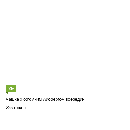
Хіт
Чашка з об‘ємним Айсбергом всередині
225 грн/шт.