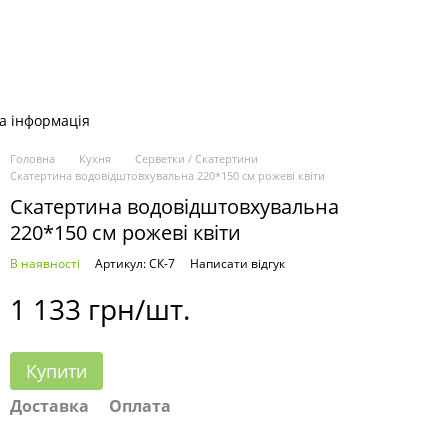
а інформація
Головна
Кухня
Серветки / Скатертини
Скатертина водовідштовхувальна 220*150 см рожеві квіти
Скатертина водовідштовхувальна
220*150 см рожеві квіти
В наявності
Артикул: СК-7
Написати відгук
1 133 грн/шт.
Купити
Доставка
Оплата