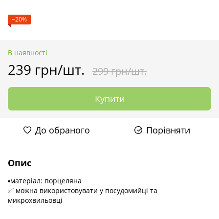
−20%
В наявності
239 грн/шт.
299 грн/шт.
Купити
До обраного
Порівняти
Опис
▪️матеріал: порцеляна
✅ можна використовувати у посудомийці та
микрохвильовці