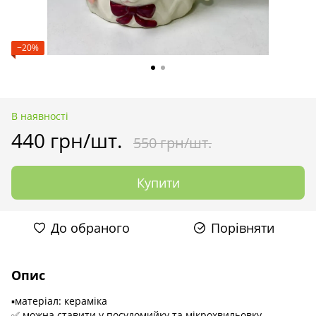
−20%
В наявності
440 грн/шт.
550 грн/шт.
Купити
До обраного
Порівняти
Опис
▪️матеріал: кераміка
✅ можна ставити у посудомийку та мікрохвильовку