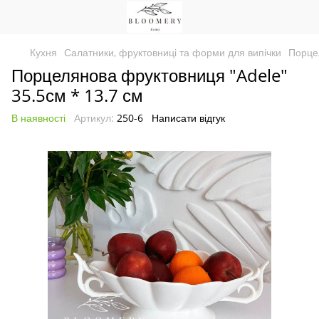
Кухня
Салатники, фруктовниці та форми для випічки
Порце
Порцелянова фруктовниця "Adele"
35.5см * 13.7 см
В наявності
Артикул:
250-6
Написати відгук