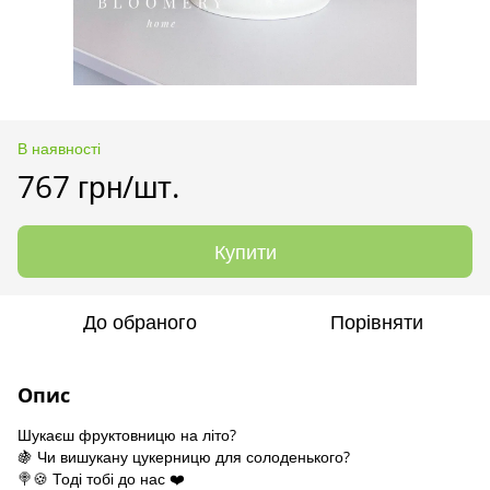
В наявності
767 грн/шт.
Купити
До обраного
Порівняти
Опис
Шукаєш фруктовницю на літо?
🍇 Чи вишукану цукерницю для солоденького?
🍭🍪 Тоді тобі до нас ❤️