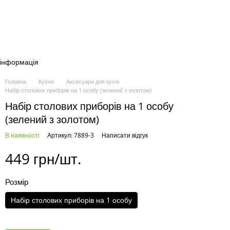
 інформація
Головна
Кухня
Аксесуари для кухні
Набір столових приборів на 1 особу (зелений з золотом)
Набір столових приборів на 1 особу
(зелений з золотом)
В наявності
Артикул: 7889-3
Написати відгук
449 грн/шт.
Розмір
Набір столових приборів на 1 особу