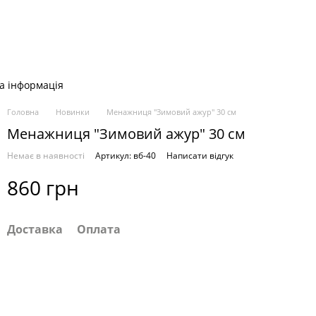
а інформація
Головна
Новинки
Менажниця "Зимовий ажур" 30 см
Менажниця "Зимовий ажур" 30 см
Немає в наявності
Артикул: вб-40
Написати відгук
860 грн
Доставка
Оплата