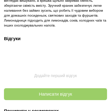
виглядає вишукано, а кришка щільно закриває ємність,
зберігаючи свіжість вмісту. Зручний краник забезпечує легке
наливання без зайвих зусиль, що робить її чудовим вибором
для домашніх посиденьок, святкових заходів та фуршетів.
Лимонадниця підходить для лимонадів, соків, холодних чаїв та
інших охолоджувальних напоїв.
Відгуки
Додайте перший відгук
Написати відгук
Поширити у соцмережах