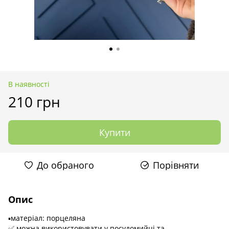
В наявності
210 грн
Купити
До обраного
Порівняти
Опис
▪️матеріал: порцеляна
✅ можна використовувати у посудомийці та