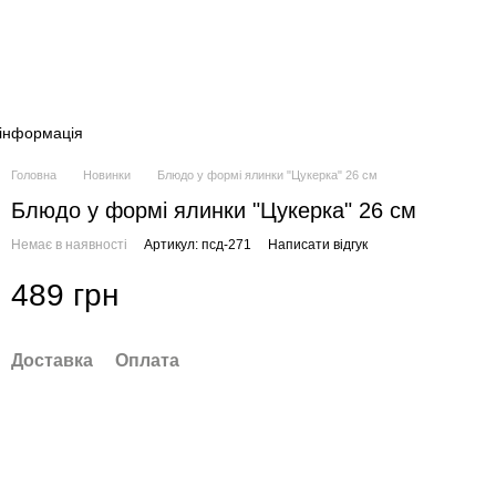
 інформація
Головна
Новинки
Блюдо у формі ялинки "Цукерка" 26 см
Блюдо у формі ялинки "Цукерка" 26 см
Немає в наявності
Артикул: псд-271
Написати відгук
489 грн
Доставка
Оплата