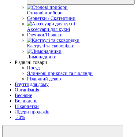
Столові прибори
Серветки / Скатертини
Аксесуари для кухні
Глечики/Пляшки
Каструлі та сковорідки
Лимонадники
Різдвяні товари
Посуд
Ялинкові прикраси та гірлянди
Різдвяний декор
Взуття для дому
Організація
Весняне
Великдень
Шкарпетки
Лідери продажів
-30%